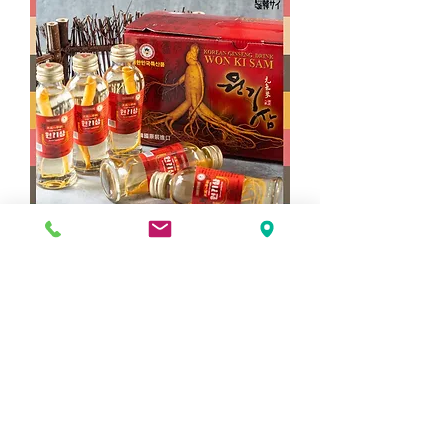
元気参「人参」ドリンク 1箱（120ml＊10
本）
가격
JP¥2,020
COPYRIGHT 2017 ⓒARAM K.K
ALL RIGHT RESERVED