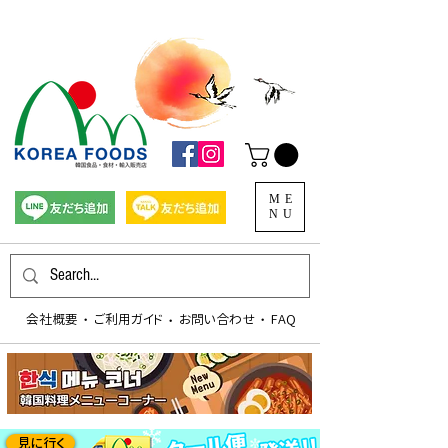
ME
NU
会社概要
​ご利用ガイド
お問い合わせ
FAQ
​・
​・
​・
見に行く