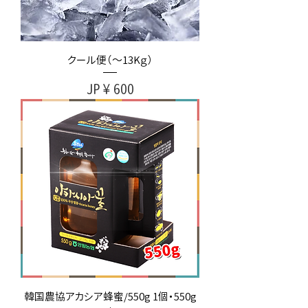
クール便（～13Kｇ）
가격
JP¥600
韓国農協アカシア蜂蜜/550g 1個・550g