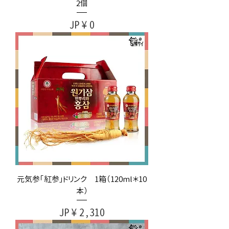
2個
가격
JP¥0
元気参「紅参」ドリンク 1箱（120ml＊10
本）
가격
JP¥2,310