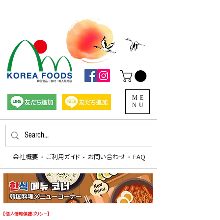
ME
NU
会社概要
​ご利用ガイド
お問い合わせ
FAQ
​・
​・
​・
【個人情報保護ポリシー】