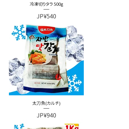
冷凍切りタラ 500g
가격
JP¥540
太刀魚(カルチ)
가격
JP¥940