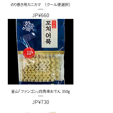
のり巻き用カニカマ （クール便選択）
가격
JP¥660
釜山「ファンゴン」四角串おでん 350g
가격
JP¥730