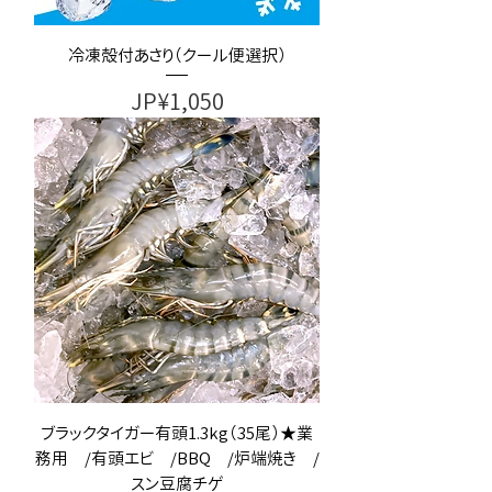
冷凍殻付あさり（クール便選択）
가격
JP¥1,050
ブラックタイガー有頭1.3kg（35尾）★業
務用 /有頭エビ /BBQ /炉端焼き /
スン豆腐チゲ