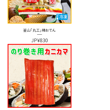
釜山「丸工」棒おでん
가격
JP¥830