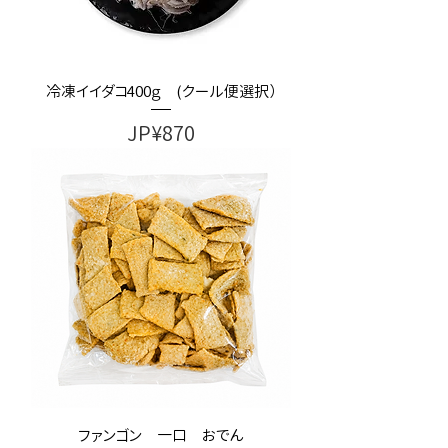
冷凍イイダコ400ｇ (クール便選択）
가격
JP¥870
ファンゴン 一口 おでん