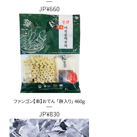
가격
JP¥660
ファンゴン【串】おでん 「餅入り」 460ｇ
가격
JP¥830