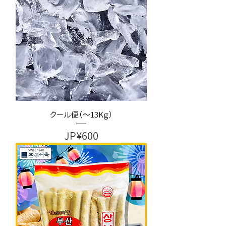
クール便（～13Kｇ）
가격
JP¥600