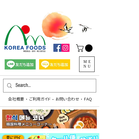
ME
NU
会社概要
​ご利用ガイド
お問い合わせ
FAQ
​・
​・
​・
見に行く