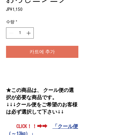
JP¥1,150
가
격
수량
*
카트에 추가
★この商品は、 クール便の選
択が必要な商品です。
↓↓↓クール便をご希望のお客様
は必ず選択して下さい↓↓
CLICK！！➡➡
「クール便
（～13kg）」