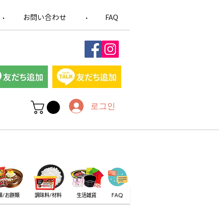
お問い合わせ
FAQ
​・
​・
로그인
類/お餅類
調味料/材料
生活雑貨
FAQ