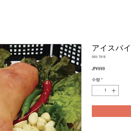
アイスバイ
SKU: 7818
JP¥999
가
격
수량
*