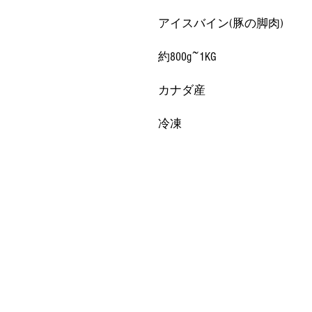
アイスバイン(豚の脚肉)
約800g~1KG
カナダ産
冷凍