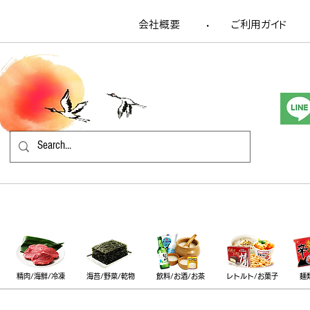
会社概要
​ご利用ガイド
​・
精肉/海鮮/冷凍
海苔/野菜/乾物
飲料/お酒/お茶
レトルト/お菓子
麺