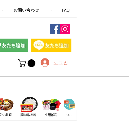
お問い合わせ
FAQ
​・
​・
로그인
類/お餅類
調味料/材料
生活雑貨
FAQ