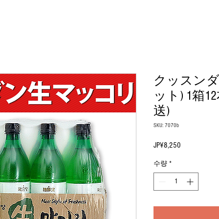
クッスンダ
ット) 1箱
送)
SKU: 7070b
JP¥8,250
가
격
수량
*