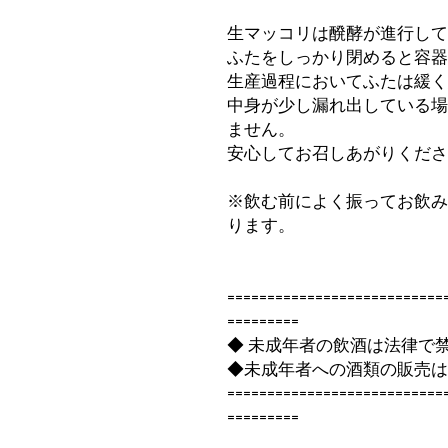
生マッコリは醗酵が進行し
ふたをしっかり閉めると容
生産過程においてふたは緩
中身が少し漏れ出している
ません。
安心してお召しあがりくだ
※飲む前によく振ってお飲
ります。
===========================
=========
◆ 未成年者の飲酒は法律で
◆未成年者への酒類の販売
===========================
=========