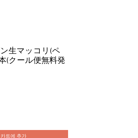
ン生マッコリ(ペ
12本(クール便無料発
카트에 추가