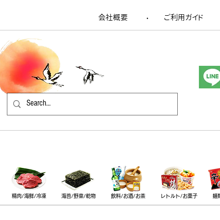
会社概要
​ご利用ガイド
​・
精肉/海鮮/冷凍
海苔/野菜/乾物
飲料/お酒/お茶
レトルト/お菓子
麺