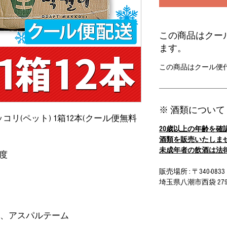
この商品はクー
ます。
この商品はクール便
※ 酒類について
ッコリ(ペット) 1箱12本(クール便無料
20歳以上の年齢を確
酒類を販売いたしま
未成年者の飲酒は法
6度
販売場所 : 〒340-0833
埼玉県八潮市西袋 279-
酸、アスパルテーム