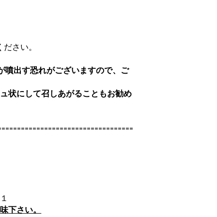
てください。
が噴出す恐れがございますので、ご
シュ状にして召しあがることもお勧め
===================================
！
．１
賞味下さい。