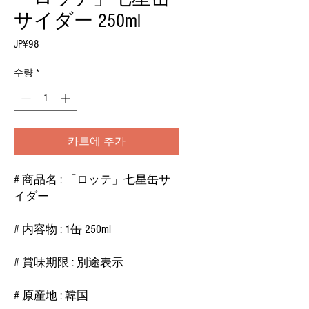
サイダー 250ml
JP¥98
가
격
수량
*
카트에 추가
# 商品名 : 「ロッテ」七星缶サ
イダー
# 内容物 : 1缶 250ml
# 賞味期限 : 別途表示
# 原産地 : 韓国