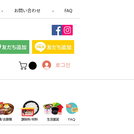
お問い合わせ
FAQ
​・
​・
로그인
類/お餅類
調味料/材料
生活雑貨
FAQ