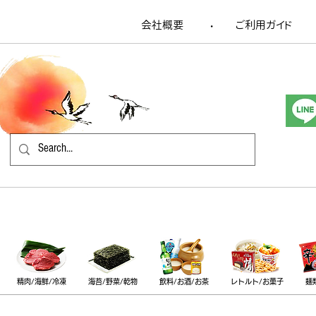
会社概要
​ご利用ガイド
​・
精肉/海鮮/冷凍
海苔/野菜/乾物
飲料/お酒/お茶
レトルト/お菓子
麺