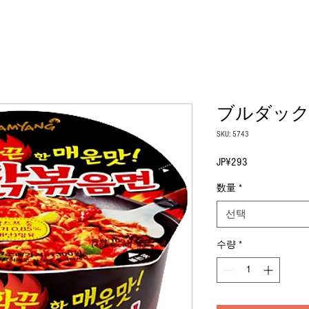
ブルダック
SKU: 5743
JP¥293
가
격
数量
*
선택
수량
*