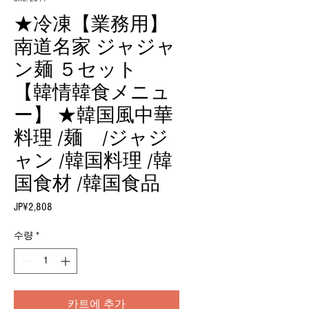
★冷凍【業務用】
南道名家 ジャジャ
ン麺 ５セット
【韓情韓食メニュ
ー】 ★韓国風中華
料理 /麺 /ジャジ
ャン /韓国料理 /韓
国食材 /韓国食品
JP¥2,808
가
격
수량
*
카트에 추가