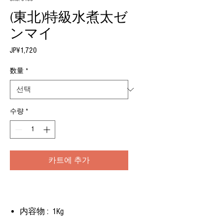
(東北)特級水煮太ゼ
ンマイ
JP¥1,720
가
격
数量
*
수량
*
카트에 추가
内容物 : 1Kg