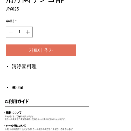
JP¥625
가
격
수량
*
카트에 추가
清浄園料理
900ml