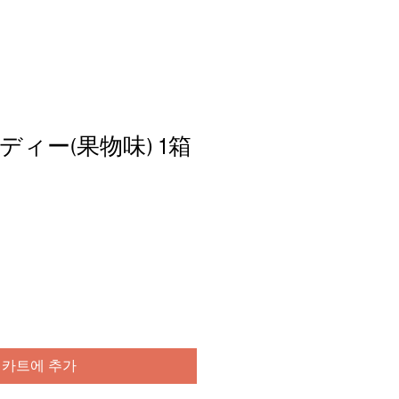
ィー(果物味) 1箱
카트에 추가