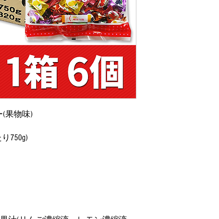
ー(果物味)
り750g)