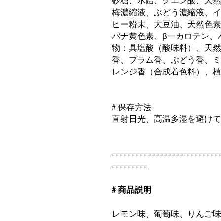
砂糖、水飴、クエン酸、天然
梅濃縮液、ぶどう濃縮液、イ
ヒー粉末、大豆油、天然色素
バナ黄色素、β一カロテン、ハ
物：具塩酸（酸味料）、天
香、プラム香、ぶどう香、
レンジ香（合成着色料）、
# 保存方法
直射日光、高温多湿を避け
===========================
=========
# 商品説明
レモン味、葡萄味、りんご