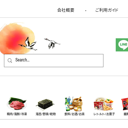
会社概要
​ご利用ガイド
​・
精肉/海鮮/冷凍
海苔/野菜/乾物
飲料/お酒/お茶
レトルト/お菓子
麺