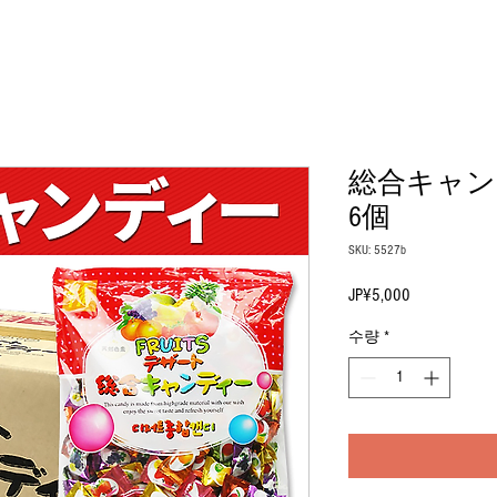
総合キャンデ
6個
SKU: 5527b
JP¥5,000
가
격
수량
*