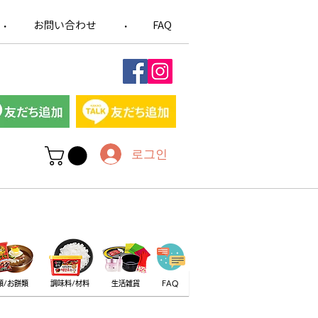
お問い合わせ
FAQ
​・
​・
로그인
類/お餅類
調味料/材料
生活雑貨
FAQ