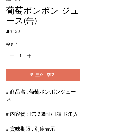
葡萄ボンボン ジュ
ース(缶)
JP¥130
가
격
수량
*
카트에 추가
# 商品名 : 葡萄ボンボンジュー
ス
# 内容物 : 1缶 238ml / 1箱 12缶入
# 賞味期限 : 別途表示