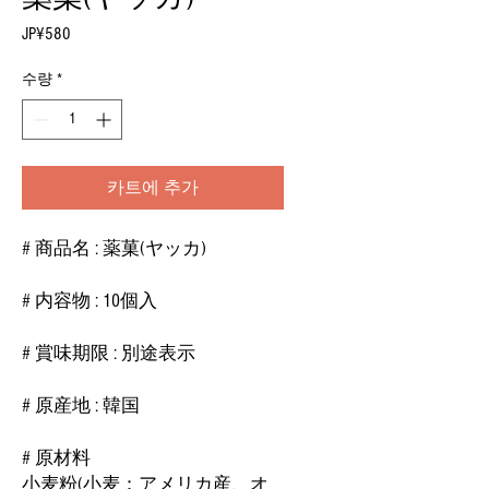
JP¥580
가
격
수량
*
카트에 추가
# 商品名 : 薬菓(ヤッカ)
# 内容物 : 10個入
# 賞味期限 : 別途表示
# 原産地 : 韓国
# 原材料
小麦粉(小麦：アメリカ産、オ