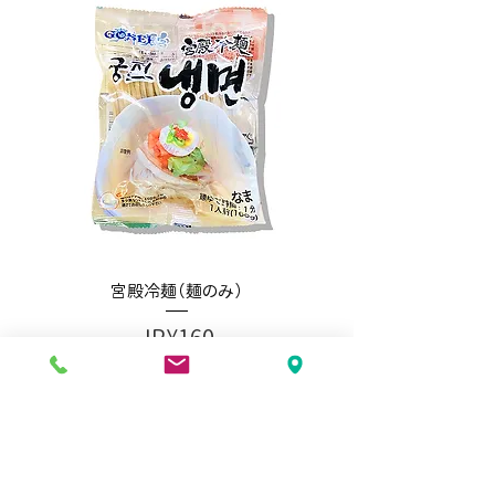
宮殿冷麺（麺のみ）
가격
JP¥160
SALE