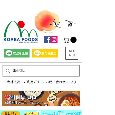
ME
NU
会社概要
​ご利用ガイド
お問い合わせ
FAQ
​・
​・
​・
見に行く