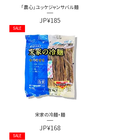
「農心」ユッケジャンサバル麺
가격
JP¥185
SALE
宋家の冷麺・麺
가격
JP¥168
SALE