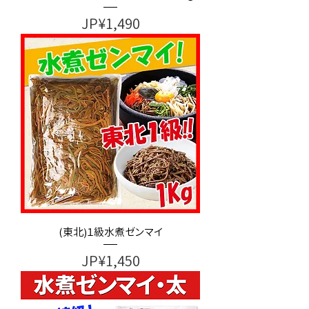
가격
JP¥1,490
(東北)１級水煮ゼンマイ
가격
JP¥1,450