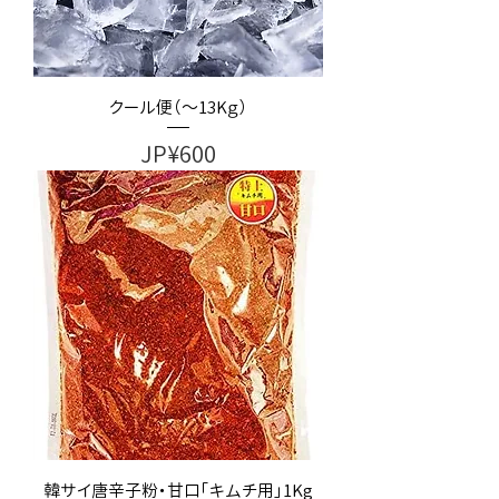
クール便（～13Kｇ）
가격
JP¥600
韓サイ唐辛子粉・甘口「キムチ用」1Kg