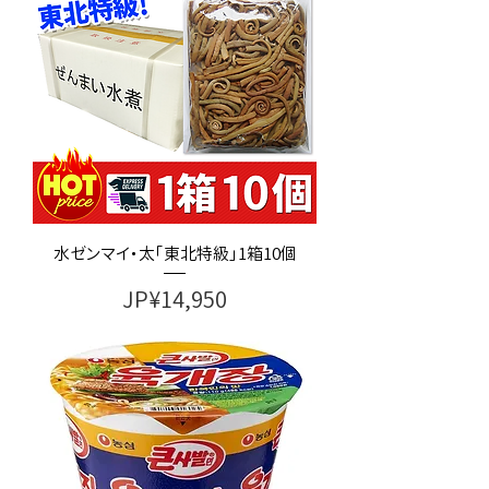
水ゼンマイ・太「東北特級」1箱10個
가격
JP¥14,950